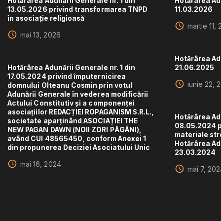
Hotărârea Adunării Generale nr. 1 din
Hotărârea Adu
13.05.2026 privind transformarea TNPD
11.03.2026
în asociație religioasă
martie 11,
mai 13, 2026
Hotărârea Adu
Hotărârea Adunării Generale nr. 1 din
21.06.2025
17.05.2024 privind împuternicirea
iunie 22, 
domnului Olteanu Cosmin prin votul
Adunării Generale în vederea modificării
Actului Constitutiv și a componenței
asociațiilor REDACȚIEI ROPAGANISM S.R.L.,
Hotărârea Adu
societate aparținând ASOCIAȚIEI THE
08.05.2024 pr
NEW PAGAN DAWN (NOII ZORI PĂGÂNI),
materiale str
având CUI 48565450, conform Anexei 1
Hotărârea Adu
din propunerea Deciziei Asociatului Unic
23.03.2024
mai 16, 2024
mai 7, 20