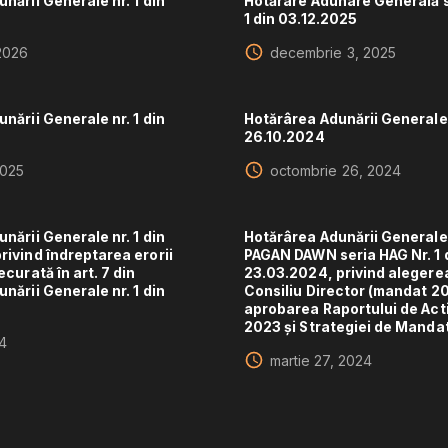
nării Generale nr. 1 din
Hotărâre Adunare Generală s
1 din 03.12.2025
 2026
decembrie 3, 2025
nării Generale nr. 1 din
Hotărârea Adunării Generale n
26.10.2024
2025
octombrie 26, 2024
nării Generale nr. 1 din
Hotărârea Adunării General
ivind îndreptarea erorii
PAGAN DAWN seria HAG Nr. 1 
ecurată în art. 7 din
23.03.2024, privind alegere
nării Generale nr. 1 din
Consiliu Director (mandat 2
aprobarea Raportului de Acti
2023 și Strategiei de Manda
24
martie 27, 2024