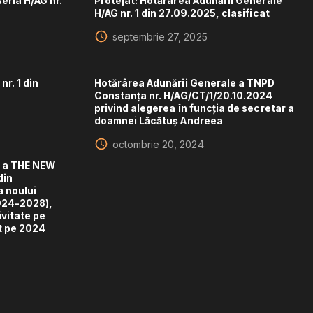
eria H/AG nr.
Protejat: Hotărârea Adunării Generale
H/AG nr. 1 din 27.09.2025, clasificat
septembrie 27, 2025
r. 1 din
Hotărârea Adunării Generale a TNPD
Constanța nr. H/AG/CT/1/20.10.2024
privind alegerea în funcția de secretar a
doamnei Lăcătuș Andreea
octombrie 20, 2024
e a THE NEW
din
a noului
024-2028),
vitate pe
t pe 2024