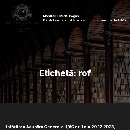
S
k
i
Monitorul Oficial Păgân
p
Portalul Electronic al Actelor Administrative emise de TNPD
t
o
c
o
n
t
e
n
Etichetă:
rof
t
Hotărârea Adunării Generale H/AG nr. 1 din 20.12.2023,