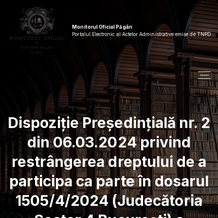
S
k
i
Monitorul Oficial Păgân
p
Portalul Electronic al Actelor Administrative emise de TNPD
t
o
c
o
n
t
e
n
Dispoziție Președințială nr. 2
t
din 06.03.2024 privind
restrângerea dreptului de a
participa ca parte în dosarul
1505/4/2024 (Judecătoria