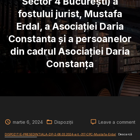
Sector 4 București) a
fostului jurist, Mustafa
Erdal, a Asociației Daria
Constanta și a persoanelor
din cadrul Asociației Daria
Constanța
o
martie 6, 2024
Dispoziții
Leave a comment
Di
Pr
DISPOZITIE-PRESEDINTIALA-DP-2-06.03.2024-art.-317-CPC-Mustafa-Erdal
Descarcă