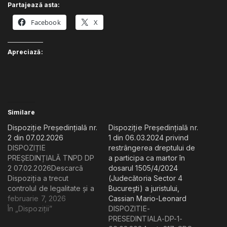
nr.
Partajează asta:
2
Facebook
X
di
06
pr
Apreciază:
re
dr
d
a
pa
c
Similare
pa
Dispoziție Președințială nr.
Dispoziție Președințială nr.
în
2 din 07.02.2026
1 din 06.03.2024 privind
do
DISPOZIȚIE
restrângerea dreptului de
15
PREȘEDINȚIALĂ TNPD DP
a participa ca martor în
(J
2 07.02.2026Descarcă
dosarul 1505/4/2024
Se
Dispoziția a trecut
(Judecătoria Sector 4
4
controlul de legalitate și a
București) a juristului,
Bu
fost admisă, fiind
februarie 7, 2026
Cassian Mario-Leonard
a
îndeplinite formalitățile de
În „Dispoziții”
DISPOZITIE-
fo
publicitate
PRESEDINTIALA-DP-1-
jur