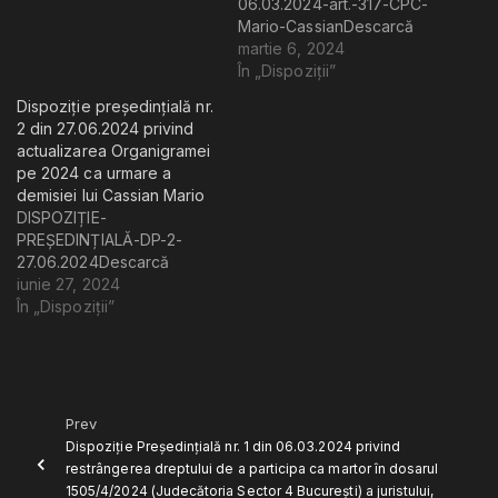
conform Încheierii
06.03.2024-art.-317-CPC-
Mu
Judecătoriei Sector 4
Mario-CassianDescarcă
Er
București, nr. 120 din
martie 6, 2024
a
01.04.2026, Dosar nr.
În „Dispoziții”
As
7809/4/2026 privind
Dispoziție președințială nr.
Da
aprobarea modificărilor
2 din 27.06.2024 privind
intervenite la componența
Co
actualizarea Organigramei
nominală a Consiliului
și
pe 2024 ca urmare a
Director și Statutul
a
demisiei lui Cassian Mario
organizației.
pe
DISPOZIȚIE-
di
PREȘEDINȚIALĂ-DP-2-
ca
27.06.2024Descarcă
As
iunie 27, 2024
Da
În „Dispoziții”
Co
Prev
Dispoziție Președințială nr. 1 din 06.03.2024 privind
restrângerea dreptului de a participa ca martor în dosarul
1505/4/2024 (Judecătoria Sector 4 București) a juristului,