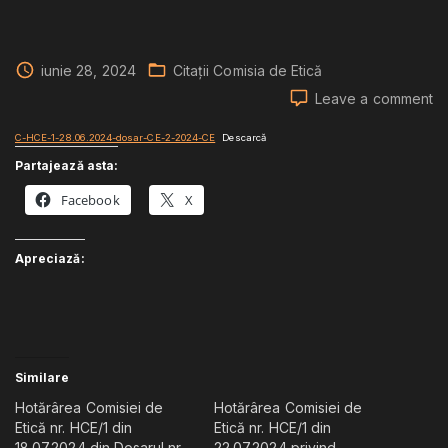
iunie 28, 2024
Citații Comisia de Etică
o
Leave a comment
Ci
nr.
C-HCE-1-28.06.2024-dosar-CE-2-2024-CE
Descarcă
C/
Partajează asta:
di
Facebook
X
28
di
Do
Apreciază:
nr.
CE
Similare
Hotărârea Comisiei de
Hotărârea Comisiei de
Etică nr. HCE/1 din
Etică nr. HCE/1 din
18.07.2024 din Dosarul nr.
22.07.2024 privind