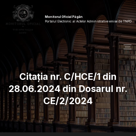
S
k
i
Monitorul Oficial Păgân
p
Portalul Electronic al Actelor Administrative emise de TNPD
t
o
c
o
n
t
e
n
Citația nr. C/HCE/1 din
t
28.06.2024 din Dosarul nr.
CE/2/2024