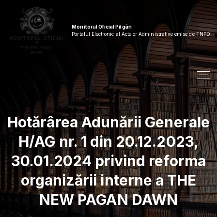
S
k
i
Monitorul Oficial Păgân
p
Portalul Electronic al Actelor Administrative emise de TNPD
t
o
c
o
n
t
e
n
Hotărârea Adunării Generale
t
H/AG nr. 1 din 20.12.2023,
30.01.2024 privind reforma
organizării interne a THE
NEW PAGAN DAWN