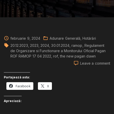
februarie 9, 2024
Adunare Generală
Hotărâri
20.12.2023
2023
2024
30.01.2024
ramop
Regulament
de Organizare si Functionare a Monitorului Oficial Pagan
ROF RAMOP 17 04 2022
rof
the new pagan dawn
o
Leave a comment
Ho
Ad
Partajează asta:
Ge
H
Facebook
X
nr.
1
di
Apreciază:
20
30