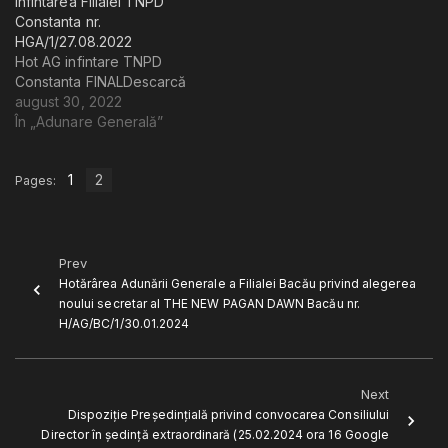
infintarea Filialei TNPD
Constanta nr.
HGA/1/27.08.2022
Hot AG infintare TNPD
Constanta FINALDescarcă
august 30, 2022
În „Adunare Generală”
1
2
Pages:
Prev
Hotărârea Adunării Generale a Filialei Bacău privind alegerea
noului secretar al THE NEW PAGAN DAWN Bacău nr.
H/AG/BC/1/30.01.2024
Next
Dispoziție Președințială privind convocarea Consiliului
Director în ședință extraordinară (25.02.2024 ora 16 Google