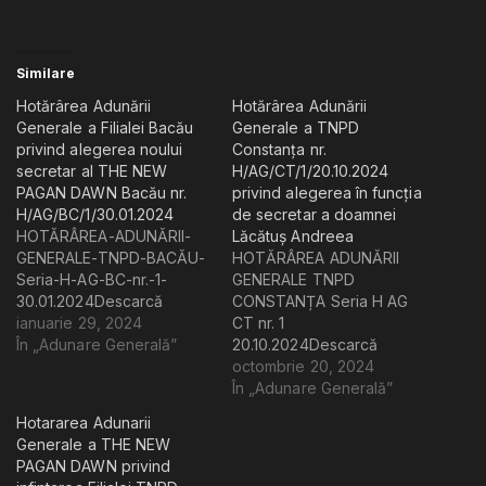
pr
re
or
Similare
in
a
Hotărârea Adunării
Hotărârea Adunării
T
Generale a Filialei Bacău
Generale a TNPD
N
privind alegerea noului
Constanța nr.
P
secretar al THE NEW
H/AG/CT/1/20.10.2024
PAGAN DAWN Bacău nr.
privind alegerea în funcția
D
H/AG/BC/1/30.01.2024
de secretar a doamnei
HOTĂRÂREA-ADUNĂRII-
Lăcătuș Andreea
GENERALE-TNPD-BACĂU-
HOTĂRÂREA ADUNĂRII
Seria-H-AG-BC-nr.-1-
GENERALE TNPD
30.01.2024Descarcă
CONSTANȚA Seria H AG
ianuarie 29, 2024
CT nr. 1
În „Adunare Generală”
20.10.2024Descarcă
octombrie 20, 2024
În „Adunare Generală”
Hotararea Adunarii
Generale a THE NEW
PAGAN DAWN privind